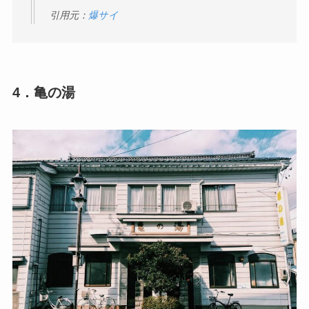
引用元：
爆サイ
4．亀の湯