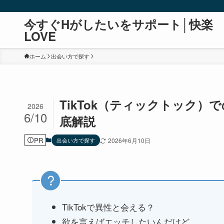
今すぐHがしたいをサポート│快楽
LOVE
ホーム
出会い方で探す
TikTok（ティックトック）で
2026
6/10
底解説
PR
出会い方で探す
2026年6月10日
TikTokで異性と会える？
欲を言えばエッチしたいんだけど…