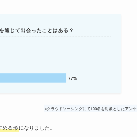
クを通じて出会ったことはある？
77%
※クラウドソーシングにて100名を対象としたアン
占める形
になりました。